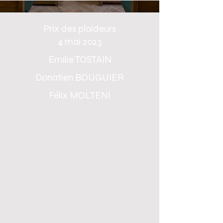
Prix des plaideurs
4 mai 2023
Emilie TOSTAIN
Donatien BOUGUIER
Félix MOLTENI