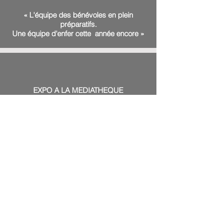
« L'équipe des bénévoles en plein
préparatifs.
Une équipe d'enfer cette année encore »
EXPO A LA MEDIATHEQUE
du 13 mai au 4 juin
« Alex W. Inker, un auteur de bande
dessinée doué qui pousse ses recherches
en collectant et collectionnant des objets
qui accompagnent sa création
»