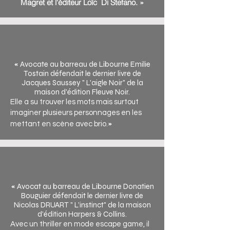
Magret et l'éditeur Loïc Di Stefano. »
«
Avocate au barreau de Libourne Emilie
Tostain défendait le dernier livre de
Jacques Saussey " L'aigle Noir" de la
maison d'édition Fleuve Noir.
Elle a su trouver les mots mais surtout
imaginer plusieurs personnages en les
»
mettant en scène avec brio.
«
Av
ocat au barreau de
Libourne Donatien
Bouguier défend
ait le dernier livre de
Nicolas DRUART " L’instinct" de la maison
d'édition Harpers & Collins.
Avec un thriller en mode escape game, il